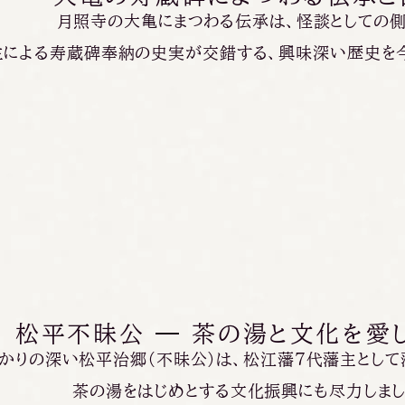
月照寺の大亀にまつわる伝承は、
怪談としての側
主による寿蔵碑奉納の史実が交錯する、
興味深い歴史を
松
平
不
昧
公
―
茶
の
湯
と
文
化
を
愛
かりの深い松平治郷（不昧公）は、松江藩7代藩主として
茶の湯をはじめとする文化振興にも尽力しまし