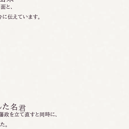
面と、
今に伝えています。
し
た
名
君
藩政を立て直すと同時に、
た。