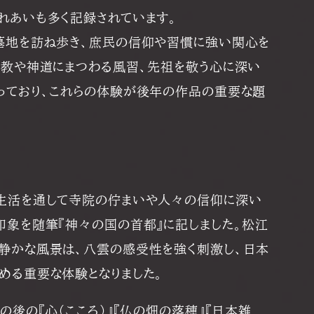
れあいも多く記録されています。
墓地を訪ね歩き、庶民の信仰や習慣に強い関心を
仏教や神道にまつわる風習、先祖を敬う心に深い
っており、これらの体験が後年の作品の重要な題
生活を通して寺院の佇まいや人々の信仰に深い
印象を随筆『神々の国の首都』に記しました。松江
静かな風景は、八雲の感受性を強く刺激し、日本
める重要な体験となりました。
の後の『心（こころ）』『仏の畑の落穂』『日本雑