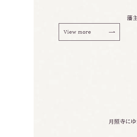
藩
View more
月照寺にゆ