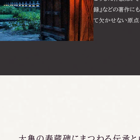
録』などの著作に
て欠かせない原点
大
亀
の
寿
蔵
碑
に
ま
つ
わ
る
伝
承
と