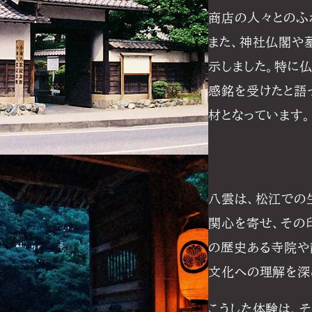
商店の人々とのふ
また、神社仏閣や
示しました。特に
感銘を受けたと語
材となっています。
八雲は、松江での
関心を寄せ、その
の歴史ある寺院や
文化への理解を深
こうした体験は、そ