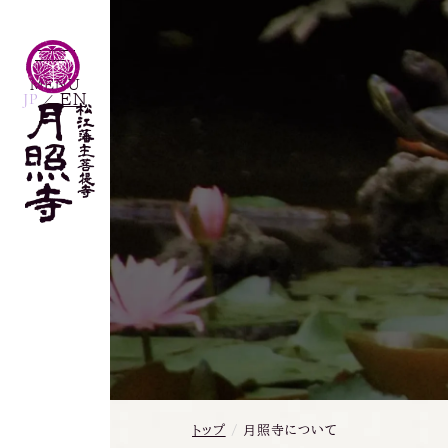
MENU
JP
EN
／
トップ
/
月照寺について