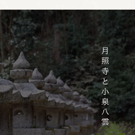
月照寺と小泉八雲