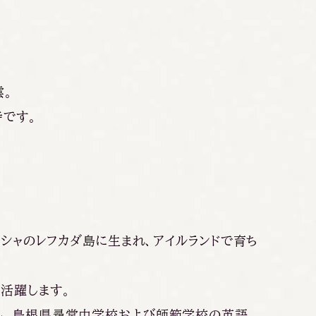
雲。
寺です。
リシャのレフカダ島に生まれ、アイルランドで育ち
て活躍します。
日し、島根県尋常中学校および師範学校の英語