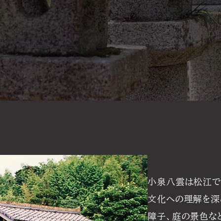
小泉八雲は松江で
文化への理解を深
障子、庭の景色な