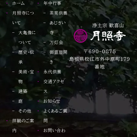
ホーム
年中行事
月照寺につ
茶筅供養
いて
あじさい
大亀像に
寺
ついて
万灯会
〒690-0875
歴史・伝
御霊屋開
島根県松江市外中原町179
承
き
番地
美術・宝
永代供養
物
交通アクセ
建築
ス
庭
お知らせ
その他
よくあるご質
拝観のご案
問
内
お問い合わ