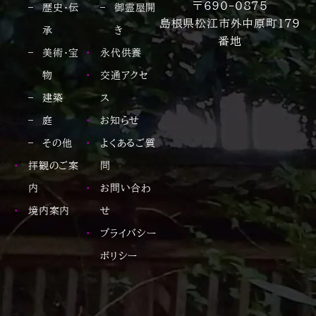
〒690-0875
歴史・伝
御霊屋開
島根県松江市外中原町179
承
き
番地
美術・宝
永代供養
物
交通アクセ
建築
ス
庭
お知らせ
その他
よくあるご質
拝観のご案
問
内
お問い合わ
境内案内
せ
プライバシー
ポリシー